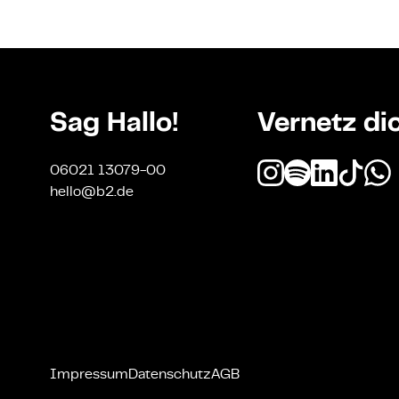
Sag Hallo!
Vernetz di
06021 13079-00
hello@b2.de
Impressum
Datenschutz
AGB