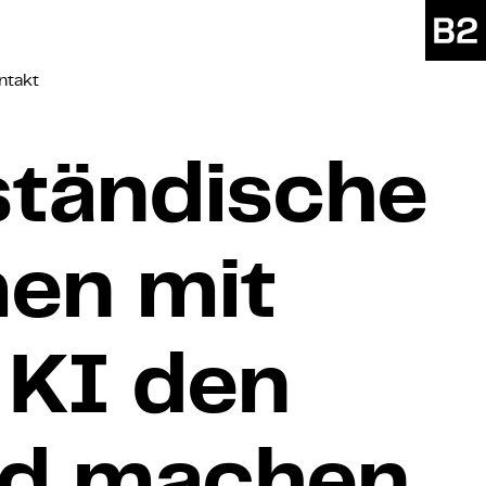
ntakt
ständische
en mit
 KI den